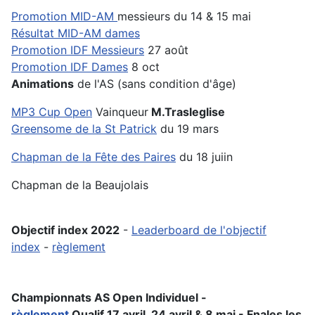
Promotion MID-AM
messieurs du 14 & 15 mai
Résultat MID-AM dames
Promotion IDF Messieurs
27 août
Promotion IDF Dames
8 oct
Animations
de l'AS (sans condition d'âge)
MP3 Cup Open
Vainqueur
M.Trasleglise
Greensome de la St Patrick
du 19 mars
Chapman de la Fête des Paires
du 18 juiin
Chapman de la Beaujolais
Objectif index 2022
-
Leaderboard de l'objectif
index
-
règlement
Championnats AS Open Individuel -
règlement
Qualif 17 avril, 24 avril &
8 mai -
Fnales les