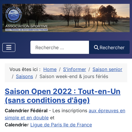
Rechercher
Rechercher
Vous êtes ici :
Home
S'informer
Saison senior
Saisons
Saison week-end & jours fériés
Saison Open 2022 : Tout-en-Un
(sans conditions d'âge)
Calendrier Fédéral
- Les inscriptions
aux épreuves en
simple et en double
et
Calendrie
r
Ligue de Paris Ile de France