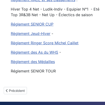
Hiver Top 4 Net - Ludik-Indiv - Equipier N°1 - Eté
Top 3R&3B Net - Net Up - Éclectics de saison
Réglement SENIOR CUP
Règlement Jeud-Hiver
-
Règlement Ringer Score Michel Caillet
Règlement des As du WHS
-
Règlement des Médailles
Réglement SENIOR TOUR
Article précédent : Les us et coutumes des animations de l'AS
Précédent