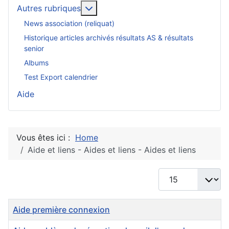
En savoir plus : Autres rubriques
Autres rubriques
News association (reliquat)
Historique articles archivés résultats AS & résultats
senior
Albums
Test Export calendrier
Aide
Vous êtes ici :
Home
Aide et liens - Aides et liens - Aides et liens
Afficher #
Titre
Aide première connexion