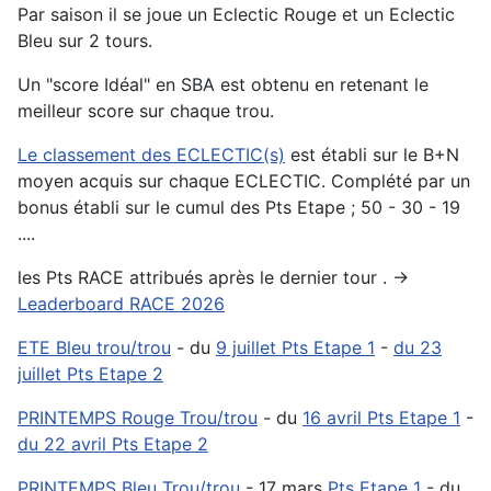
Par saison il se joue un Eclectic Rouge et un Eclectic
Bleu sur 2 tours.
Un "score Idéal" en SBA est obtenu en retenant le
meilleur score sur chaque trou.
Le classement des ECLECTIC(s)
est établi sur le B+N
moyen acquis sur chaque ECLECTIC. Complété par un
bonus établi sur le cumul des Pts Etape ; 50 - 30 - 19
....
les Pts RACE attribués après le dernier tour . ->
Leaderboard RACE 2026
ETE Bleu trou/trou
- du
9 juillet Pts Etape 1
-
du 23
juillet Pts Etape 2
PRINTEMPS Rouge Trou/trou
- du
16 avril Pts Etape 1
-
du 22 avril Pts Etape 2
PRINTEMPS Bleu Trou/trou
- 17 mars
Pts Etape 1
- du