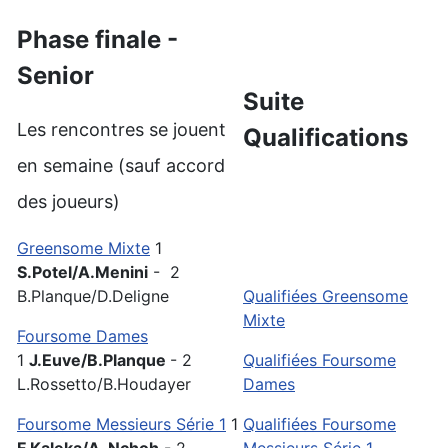
Phase finale -
Senior
Suite
Les rencontres se jouent
Qualifications
en semaine (sauf accord
des joueurs)
Greensome Mixte
1
S.Potel/A.Menini
- 2
B.Planque/D.Deligne
Qualifiées Greensome
Mixte
Foursome Dames
1
J.Euve/B.Planque
- 2
Qualifiées Foursome
L.Rossetto/B.Houdayer
Dames
Foursome Messieurs Série 1
1
Qualifiées Foursome