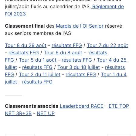
juillet/août fixés au calendrier de l’AS.
Réglement de
l'OI 2023
Classement final
des
Mardis de l'OI Senior
réservé
aux seniors membres de l'AS
Tour 8 du 29 août
-
résultats FFG
/
Tour 7 du 22 août
-
résultats FFG
/
Tour 6 du 8 août
- r
ésultats
FFG
/
Tour 5 du 1 août
-
résultats FFG
/
Tour 4 du 25
juillet
-
résultats FFG
/
Tour 3 du 18 juillet
-
résultats
FFG
/
Tour 2 du 11 juillet
-
résultats FFG
/
Tour 1 du 4
juillet
-
résultats FFG
________
Classements associés
Leaderboard RACE
-
ETE TOP
NET 3R+3B
-
NET UP